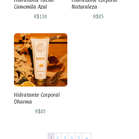
Camomila Azul
Naturaleza
R$
130
R$
85
Hidratante Corporal
Dharma
R$
85
1
2
3
4
5
→