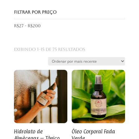
Filtrar por preço
R$
27
-
R$
200
Classificado
Exibindo 1–15 de 75 resultados
por
mais
recente
Hidrolato de
Óleo Corporal Fada
Almécegas – Tônico
Verde