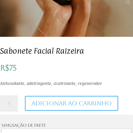
Sabonete Facial Raizeira
R$
75
Antioxidante, adstringente, cicatrizante, regenerador
Sabonete
Adicionar ao carrinho
Facial
Raizeira
quantidade
Simulação de frete