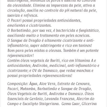
adstringente, minimiza os poros e auxilia no controle
da oleosidade. Elimina as impurezas da pele, ativa a
circulação, auxilia no controle do pH natural da pele,
suaviza e refresca.
O Pacari possui propriedades antioxidantes,
emolientes e cicatrizantes.
O Barbatimão, por sua vez, é bactericida e fungistático,
auxiliando muito o tratamento em peles acneicas.
O Sangue de Dragão é altamente cicatrizante e anti-
inflamatório, super adstringente e rico em taninos!
Bom para peles mistas a oleosas. Também é um potente
rejuvenescedor!
Contém óleos vegetais de Buriti, rico em Vitamina A e
antioxidantes; Andiroba, medicinal, anti-inflamatório e
cicatrizante; e OV de Damasco, que reduz manchas e
possui propriedades rejuvenescedoras!
Composição: Água, Aloe Vera, Extrato de Cenoura,
Pacari, Mutamba, Barbatimão e Sangue de Dragão,
Óleos Vegetais de Buriti, Andiroba e Damasco. Óleos
Essenciais de Gerânio, Lavanda Francesa, Alecrim do
Campo e Eucalipto Staigeriana. Goma Guar, Glicerina