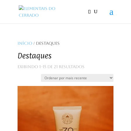
Início
/ Destaques
Destaques
Classificado
Exibindo 1–15 de 21 resultados
por
mais
recente