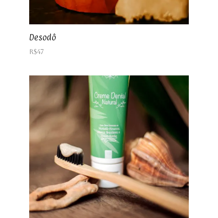
Desodô
R$
47