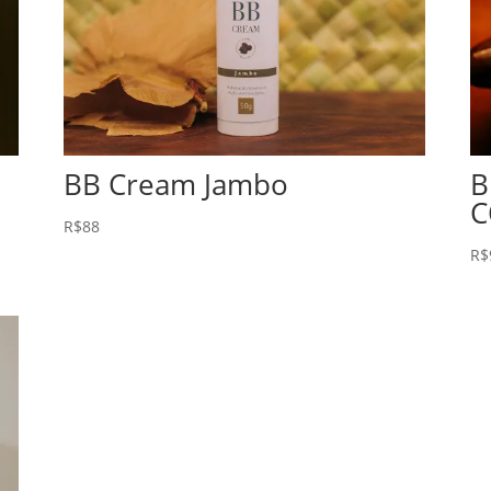
BB Cream Jambo
B
C
R$
88
R$