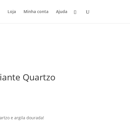
Loja
Minha conta
Ajuda
iante Quartzo
artzo e argila dourada!