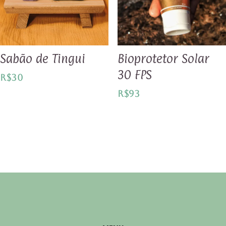
Sabão de Tingui
Bioprotetor Solar
30 FPS
R$
30
R$
93