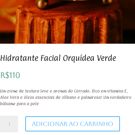
Hidratante Facial Orquídea Verde
R$
110
Um creme de textura leve e aromas do Cerrado. Rico em vitamina E,
Aloe Vera e óleos essenciais de olíbano e palmarosa! Um verdadeiro
bálsamo para a pele
Hidratante
Adicionar ao carrinho
Facial
Orquídea