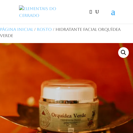
Página Inicial
/
Rosto
/ Hidratante Facial Orquídea
Verde