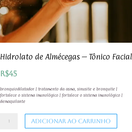
Hidrolato de Almécegas – Tônico Facial
R$
45
bronquiodilatador | tratamento da asma, sinusite e bronquite |
fortalece o sistema imunológico | fortalece o sistema imunológico |
demaquilante
Hidrolato
Adicionar ao carrinho
de
Almécegas