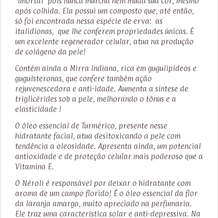
"imortal" pois nunca murcha nem muda sua cor, mesmo
após colhida. Ela possui um composto que, até então,
só foi encontrada nessa espécie de erva: as
italidionas, que lhe conferem propriedades únicas. É
um excelente regenerador celular, atua na produção
de colágeno da pele!
Contém ainda a Mirra Indiana, rica em gugulipídeos e
gugulsteronas, que confere também ação
rejuvenescedora e anti-idade. Aumenta a síntese de
triglicérides sob a pele, melhorando o tônus e a
elasticidade !
O óleo essencial de Turmérico, presente nesse
hidratante facial, atua desitoxicando a pele com
tendência a oleosidade. Apresenta ainda, um potencial
antioxidade e de proteção celular mais poderoso que a
Vitamina E.
O Néroli é responsável por deixar o hidratante com
aroma de um campo florido! É o óleo essencial da flor
da laranja amarga, muito apreciado na perfumaria.
Ele traz uma característica solar e anti-depressiva. Na