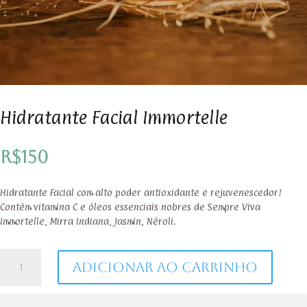
Hidratante Facial Immortelle
R$
150
Hidratante Facial com alto poder antioxidante e rejuvenescedor!
Contém vitamina C e óleos essenciais nobres de Sempre Viva
Immortelle, Mirra Indiana, Jasmin, Néroli.
Hidratante
Adicionar ao carrinho
Facial
Immortelle
quantidade