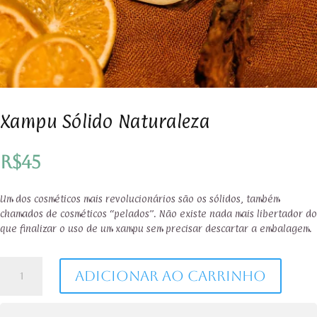
Xampu Sólido Naturaleza
R$
45
Um dos cosméticos mais revolucionários são os sólidos, também
chamados de cosméticos “pelados”. Não existe nada mais libertador do
que finalizar o uso de um xampu sem precisar descartar a embalagem.
Xampu
Adicionar ao carrinho
Sólido
Naturaleza
quantidade