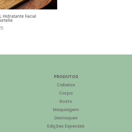
L Hidratante Facial
rtelle
25
PRODUTOS
Cabelos
Corpo
Rosto
Maquiagem
Destaques
Edições Especiais