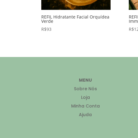
REFIL Hidratante Facial Orquídea
REFI
Verde
Immo
R$
93
R$
1
MENU
Sobre Nós
Loja
Minha Conta
Ajuda