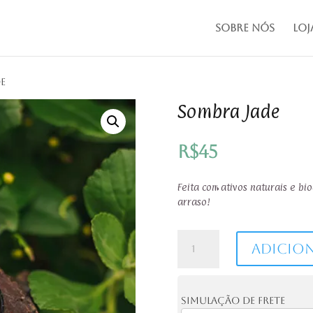
Sobre Nós
Loj
e
Sombra Jade
R$
45
Feita com ativos naturais e b
arraso!
Sombra
Adicio
Jade
quantidade
Simulação de frete