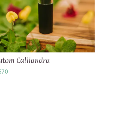
atom Calliandra
$
70