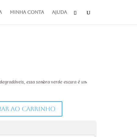
a
Minha conta
Ajuda
iodegradáveis, essa sombra verde escura é um
nar ao carrinho