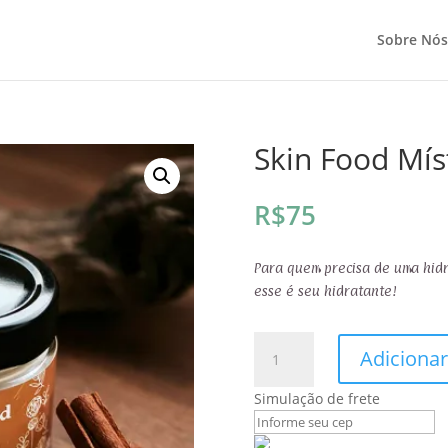
Sobre Nós
Skin Food Mís
R$
75
Para quem precisa de uma hidr
esse é seu hidratante!
Skin
Adicionar
Food
Mística
Simulação de frete
quantidade