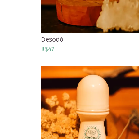
Desodô
R$
47