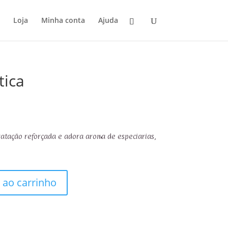
Loja
Minha conta
Ajuda
tica
atação reforçada e adora aroma de especiarias,
 ao carrinho