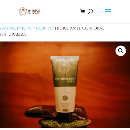
Página Inicial
/
Corpo
/ Hidratante Corporal
Naturaleza