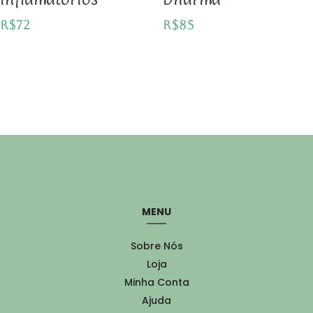
R$
72
R$
85
MENU
Sobre Nós
Loja
Minha Conta
Ajuda