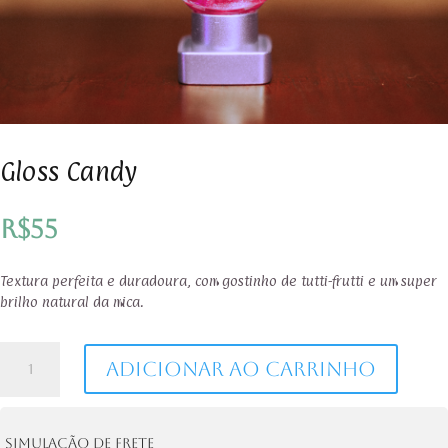
Gloss Candy
R$
55
Textura perfeita e duradoura, com gostinho de tutti-frutti e um super
brilho natural da mica.
Gloss
Adicionar ao carrinho
Candy
quantidade
Simulação de frete