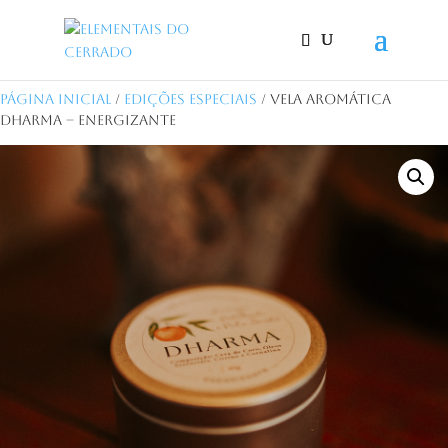
Página Inicial
/
Edições Especiais
/ Vela Aromática
Dharma – Energizante