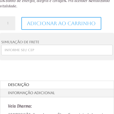
Um banho de energia, alegria e coragem. Pra acender mentalizando
vitalidade.
Vela
Adicionar ao carrinho
Aromática
Dharma
-
Energizante
Simulação de frete
quantidade
Descrição
Informação adicional
Vela Dharma: