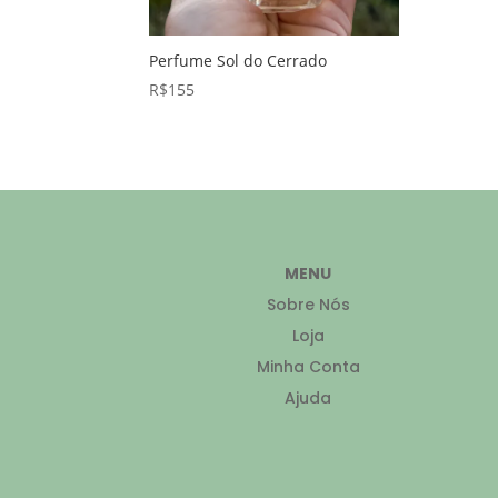
Perfume Sol do Cerrado
R$
155
MENU
Sobre Nós
Loja
Minha Conta
Ajuda