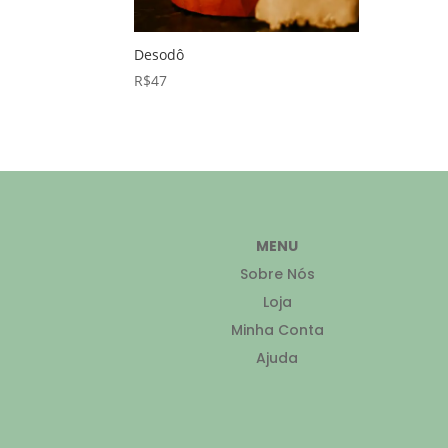
Desodô
R$
47
MENU
Sobre Nós
Loja
Minha Conta
Ajuda