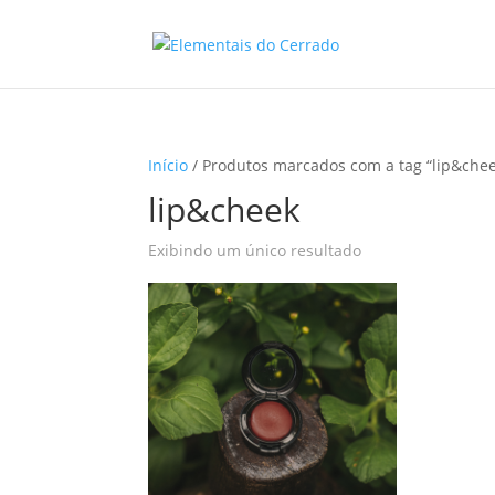
Início
/ Produtos marcados com a tag “lip&che
lip&cheek
Exibindo um único resultado