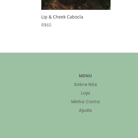
Lip & Cheek Cabocla
R$
65
MENU
Sobre Nós
Loja
Minha Conta
Ajuda