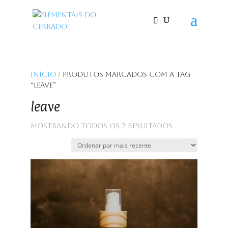
Início
/ Produtos marcados com a tag
“leave”
leave
Classificado
Mostrando todos os 2 resultados
por
mais
recente