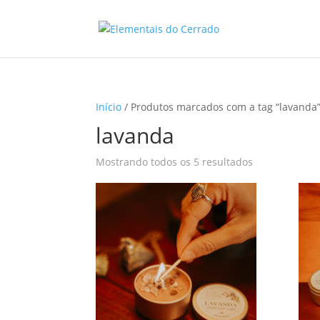
Início
/ Produtos marcados com a tag “lavanda
lavanda
Classificado
Mostrando todos os 5 resultados
por
mais
recente