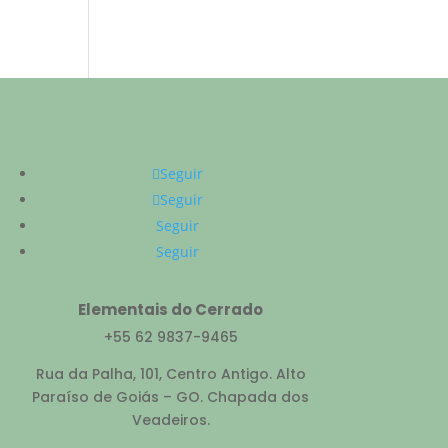
Seguir
Seguir
Seguir
Seguir
Elementais do Cerrado
+55 62 9837-9465
Rua da Palha, 101, Centro Antigo. Alto
Paraíso de Goiás – GO. Chapada dos
Veadeiros.