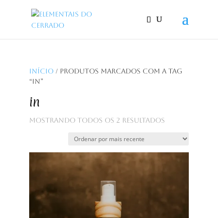
Início
/ Produtos marcados com a tag
“in”
in
Classificado
Mostrando todos os 2 resultados
por
mais
recente