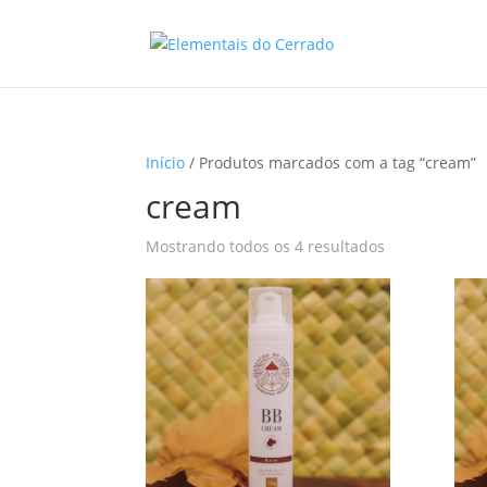
Início
/ Produtos marcados com a tag “cream”
cream
Classificado
Mostrando todos os 4 resultados
por
mais
recente