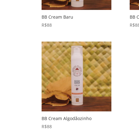
BB Cream Baru
BB 
R$
88
R$
8
BB Cream Algodãozinho
R$
88