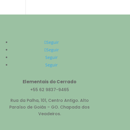
Seguir
Seguir
Seguir
Seguir
Elementais do Cerrado
+55 62 9837-9465
Rua da Palha, 101, Centro Antigo. Alto
Paraíso de Goiás – GO. Chapada dos
Veadeiros.