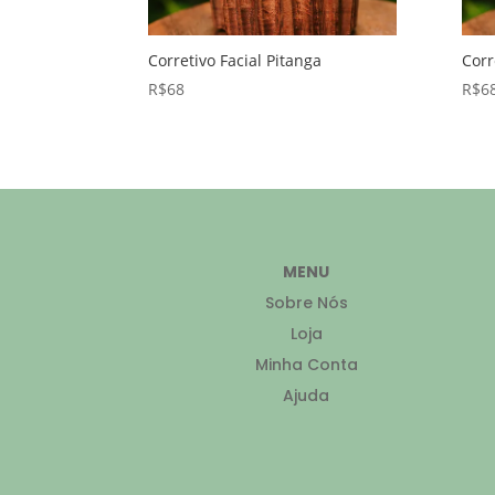
Corretivo Facial Pitanga
Corr
R$
68
R$
6
MENU
Sobre Nós
Loja
Minha Conta
Ajuda