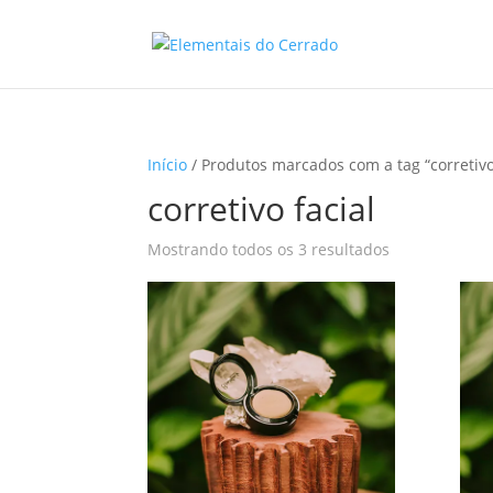
Início
/ Produtos marcados com a tag “corretivo
corretivo facial
Classificado
Mostrando todos os 3 resultados
por
mais
recente