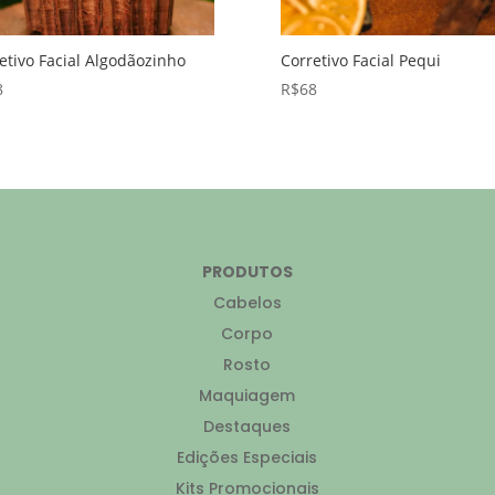
etivo Facial Algodãozinho
Corretivo Facial Pequi
8
R$
68
PRODUTOS
Cabelos
Corpo
Rosto
Maquiagem
Destaques
Edições Especiais
Kits Promocionais