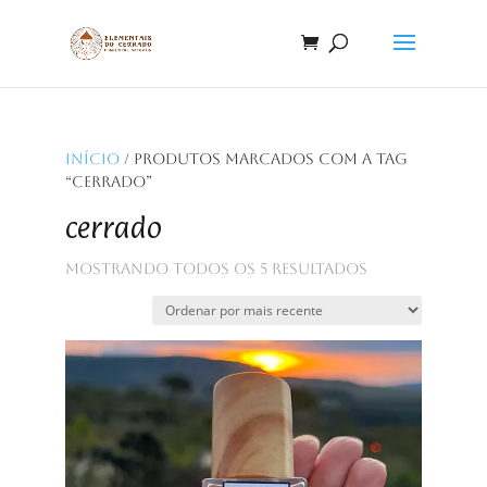
Início
/ Produtos marcados com a tag
“cerrado”
cerrado
Classificado
Mostrando todos os 5 resultados
por
mais
recente