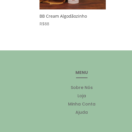
BB Cream Algodãozinho
R$
88
MENU
Sobre Nós
Loja
Minha Conta
Ajuda