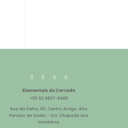
Elementais do Cerrado
+55 62 9837-9465
Rua da Palha, 101, Centro Antigo. Alto
Paraíso de Goiás – GO. Chapada dos
Veadeiros.