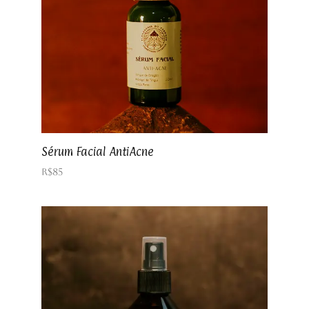
Sérum Facial AntiAcne
R$
85