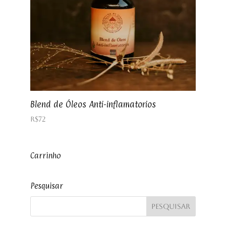
Blend de Óleos Anti-inflamatorios
R$
72
Carrinho
Pesquisar