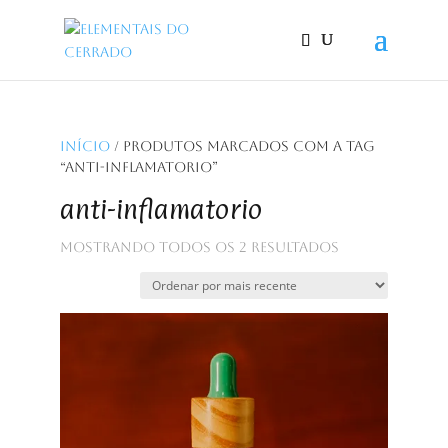
Início
/ Produtos marcados com a tag
“anti-inflamatorio”
anti-inflamatorio
Classificado
Mostrando todos os 2 resultados
por
mais
recente